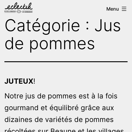
Aller
Eclectik
Menu
au
Cidre
Catégorie :
Jus
contenu
de pommes
JUTEUX
!
Notre jus de pommes est à la fois
gourmand et équilibré grâce aux
dizaines de variétés de pommes
récoltées sur Beaune et les villages